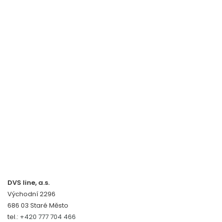
DVS line, a.s.
Východní 2296
686 03 Staré Město
tel.:
+420 777 704 466